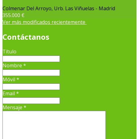
Colmenar Del Arroyo, Urb. Las Viñuelas - Madrid
355.000 €
Ver más modificados recientemente
Contáctanos
Título
Nombre
*
Móvil
*
Email
*
Mensaje
*