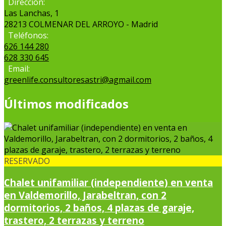
Dirección:
Las Lanchas, 1
28213 COLMENAR DEL ARROYO - Madrid
Teléfonos:
626 144 280
628 330 645
Email:
greenlife.consultoresastri@agmail.com
Últimos modificados
RESERVADO
Chalet unifamiliar (independiente) en venta
en Valdemorillo, Jarabeltran, con 2
dormitorios, 2 baños, 4 plazas de garaje,
trastero, 2 terrazas y terreno