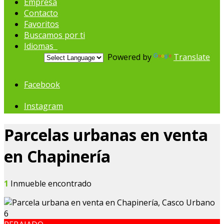
Empresa
Contacto
Favoritos
Buscamos por ti
Idiomas
Powered by
Translate
Facebook
Instagram
Parcelas urbanas en venta
en Chapinería
1
Inmueble encontrado
6