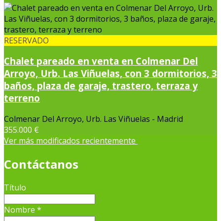
RESERVADO
Chalet pareado en venta en Colmenar Del
Arroyo, Urb. Las Viñuelas, con 3 dormitorios, 3
baños, plaza de garaje, trastero, terraza y
terreno
Colmenar Del Arroyo, Urb. Las Viñuelas - Madrid
355.000 €
Ver más modificados recientemente
Contáctanos
Título
Nombre
*