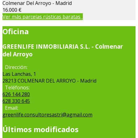
Colmenar Del Arroyo - Madrid
16.000 €
Ver más parcelas rústicas baratas
Oficina
GREENLIFE INMOBILIARIA S.L. - Colmenar
del Arroyo
Dirección:
Las Lanchas, 1
28213 COLMENAR DEL ARROYO - Madrid
Teléfonos:
626 144 280
628 330 645
Email:
greenlife.consultoresastri@agmail.com
Últimos modificados