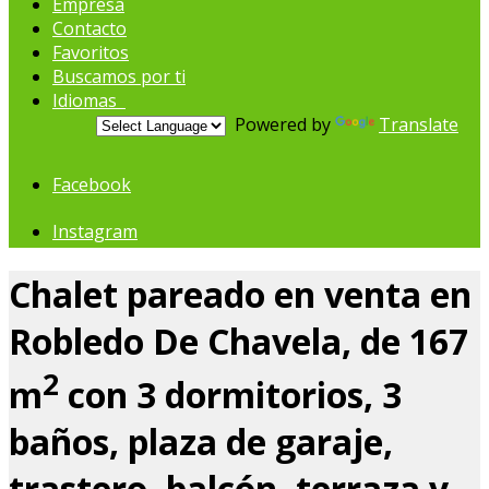
Empresa
Contacto
Favoritos
Buscamos por ti
Idiomas
Powered by
Translate
Facebook
Instagram
Chalet pareado en venta en
Robledo De Chavela, de 167
2
m
con 3 dormitorios, 3
baños, plaza de garaje,
trastero, balcón, terraza y