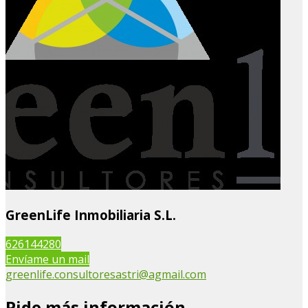
GreenLife Inmobiliaria S.L.
626144280
Envíame un mail
greenlife.consultoresastri@agmail.com
Pide más información