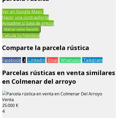
Leaflet
| Map data ©
OpenStreetMap
contributors
Ver en Google Maps
+
Hacer una contraoferta
Avisadme si baja de precio
−
Marcar como favorito
Calcula tu hipoteca
Comparte la parcela rústica
Facebook
X
LinkedIn
Email
Whatsapp
Telegram
Parcelas rústicas en venta similares
en Colmenar del arroyo
Venta
25.000 €
4