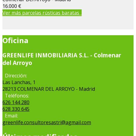
16.000 €
Ver más parcelas rústicas baratas
Oficina
GREENLIFE INMOBILIARIA S.L. - Colmenar
del Arroyo
Dirección:
Las Lanchas, 1
28213 COLMENAR DEL ARROYO - Madrid
Teléfonos:
626 144 280
628 330 645
Email:
greenlife.consultoresastri@agmail.com