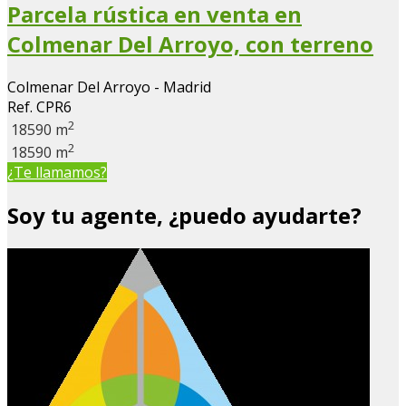
Parcela rústica en venta en
Colmenar Del Arroyo, con terreno
Colmenar Del Arroyo - Madrid
Ref. CPR6
2
18590 m
2
18590 m
¿Te llamamos?
Soy tu agente, ¿puedo ayudarte?