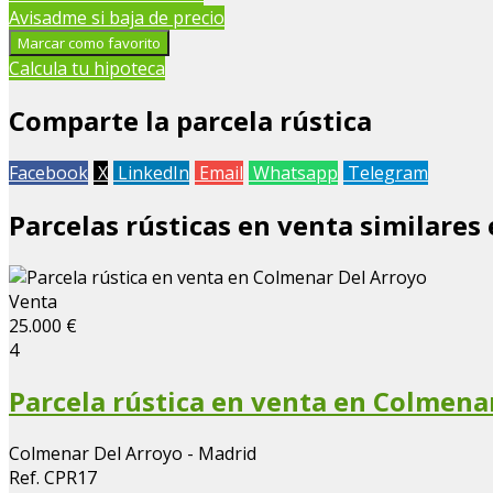
Avisadme si baja de precio
−
Marcar como favorito
Calcula tu hipoteca
Comparte la parcela rústica
Facebook
X
LinkedIn
Email
Whatsapp
Telegram
Parcelas rústicas en venta similares
Venta
25.000 €
4
Parcela rústica en venta en Colmena
Colmenar Del Arroyo - Madrid
Ref. CPR17