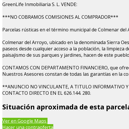
GreenLife Inmobiliaria S. L. VENDE:
***NO COBRAMOS COMISIONES AL COMPRADOR***
Parcelas rústicas en el término municipal de Colmenar del 
Colmenar del Arroyo, ubicado en la denominada Sierra Oeste,
paseos desde cualquier acceso a la población, la limpieza d
paisajismo de sus parques y jardines, hacen de este pueblo u
CONTAMOS CON DEPARTAMENTO FINANCIERO, que ofrece 
Nuestros Asesores constan de todas las garantías en la co
**ANUNCIO NO VINCULANTE, A TITULO INFORMATIVO 
CONTACTO DIRECTO EN EL 626.144. 280.
Situación aproximada de esta parcel
Ver en Google Maps
+
Hacer una contraoferta