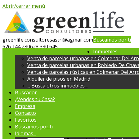
Abrir/cerrar menú
greenlife.consultoresastri@agmail.com
Buscamos por ti
626 144 280
628 330 645
Inmuebles
Venta de parcelas urbanas en Colmenar Del Ar
Venta de parcelas urbanas en Robledo De Chav
Venta de parcelas rústicas en Colmenar Del Arr
Alquiler de pisos en Madrid
...
Busca otros inmuebles...
Buscador
¿Vendes tu Casa?
Empresa
Contacto
Favoritos
Buscamos por ti
Idiomas