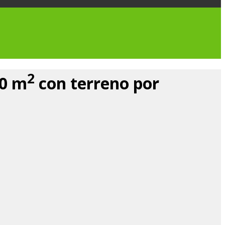
2
90 m
con terreno por