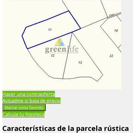
Hacer una contraoferta
Avisadme si baja de precio
Marcar como favorito
Calcula tu hipoteca
Características de la parcela rústica