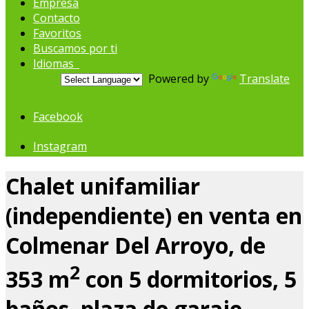
Empresa
Contacto
Favoritos
Buscamos por ti
Idiomas
Powered by
Translate
Facebook
Instagram
Chalet unifamiliar
(independiente) en venta en
Colmenar Del Arroyo, de
2
353 m
con 5 dormitorios, 5
baños, plaza de garaje,